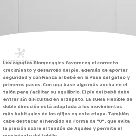
Los zapatos Biomecanics favorecen el correcto
crecimiento y desarrollo del pie, además de aportar
seguridad y confianza al bebé en la fase del gateo y
primeros pasos. Con una base algo más ancha en el
talón para facilitar su equilibrio. El pie del bebé debe
entrar sin dificultad en el zapato. La suela flexible de
doble dirección está adaptada a los movimientos
más habituales de los niños en esta etapa. También
cabe destacar el hendido en forma de “U”, que evita
la presión sobre el tendón de Aquiles y permite el
movimiento del tobillo.