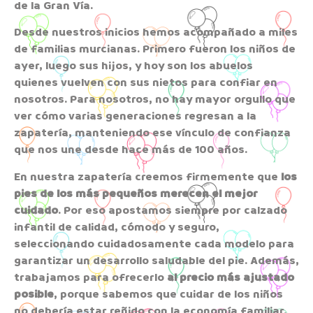
de la Gran Vía.
Desde nuestros inicios hemos acompañado a miles
de familias murcianas. Primero fueron los niños de
ayer, luego sus hijos, y hoy son los abuelos
quienes vuelven con sus nietos para confiar en
nosotros. Para nosotros, no hay mayor orgullo que
ver cómo varias generaciones regresan a la
zapatería, manteniendo ese vínculo de confianza
que nos une desde hace más de 100 años.
En nuestra zapatería creemos firmemente que
los
pies de los más pequeños merecen el mejor
cuidado
. Por eso apostamos siempre por calzado
infantil de calidad, cómodo y seguro,
seleccionando cuidadosamente cada modelo para
garantizar un desarrollo saludable del pie. Además,
trabajamos para ofrecerlo
al precio más ajustado
posible
, porque sabemos que cuidar de los niños
no debería estar reñido con la economía familiar.